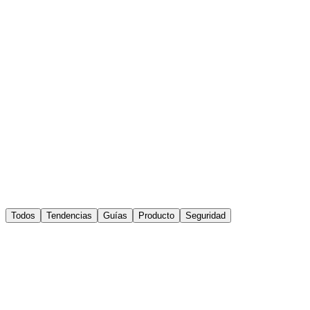
Inicio
Soluciones
Tarifas
Simulador
Desarrollador
Contacto
Iniciar sesión
Registrarme
Todos
Tendencias
Guías
Producto
Seguridad
Tendencias
Bre-B y el desafío de la confianza: ciberseguridad en
la era de los pagos instantáneos
Pix transformó Brasil. Bre-B puede hacer lo mismo en Colombia —