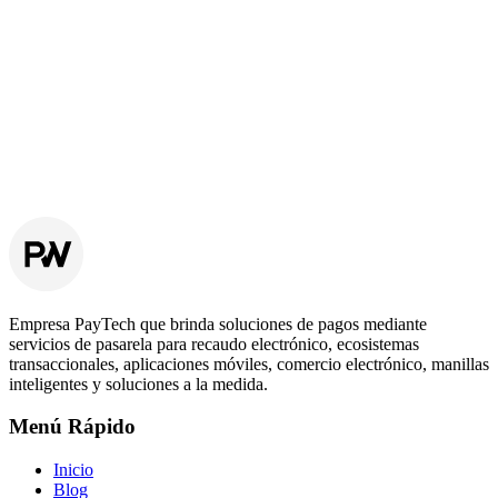
PCI-DSS explicado: por qué le pides a tu pasarela
que lo cumpla
Es la sigla que aparece en cada pie de página de checkout, pero
pocas veces se explica qué significa, quién la audita y por qué tu
empresa depende de ella.
8 de abril de 2026
·
6
min
Empresa PayTech que brinda soluciones de pagos mediante
servicios de pasarela para recaudo electrónico, ecosistemas
transaccionales, aplicaciones móviles, comercio electrónico, manillas
inteligentes y soluciones a la medida.
Menú Rápido
Inicio
Blog